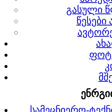
გასული წ
წესები
ავტორე
ახა
ფოტ
კ
მშ
ენრგი
სამეცნიერო-ტექნ